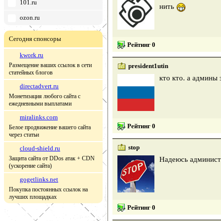
101.ru
нить
ozon.ru
Сегодня спонсоры
Рейтинг 0
kwork.ru
Размещение ваших ссылок в сети
president1utin
статейных блогов
кто кто. а админы 
directadvert.ru
Монетизация любого сайта с
ежедневными выплатами
miralinks.com
Рейтинг 0
Белое продвижение вашего сайта
через статьи
stop
cloud-shield.ru
Защита сайта от DDos атак + CDN
Надеюсь администр
(ускорение сайта)
gogetlinks.net
Покупка постоянных ссылок на
лучших площадках
Рейтинг 0