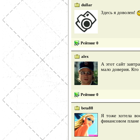
dullar
Здесь я доволен!
Рейтинг 0
alex
А этот сайт завтр
мало доверия. Кто
Рейтинг 0
beta88
Я тоже хотела во
финансовом плане