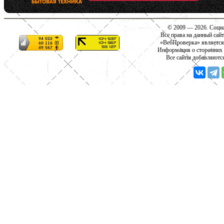
© 2009 — 2026. Социа
Все права на данный сай
«ВебПроверка» является
Информация о сторонних с
Все сайты добавляютс