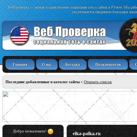
ВебПроверка — первая и единственная социальная сеть о сайтах в РУнете. Мы раб
увеличивается ежедневно благодаря наши
Главная
О нас
Беседка
Пользователи
Последние добавленные в каталог сайты
»
Открыть список
Добро пожаловать!
elka-palka.ru