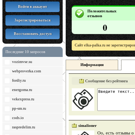
Войти в аккаунт
Положительных
отзывов
Зарегистрироваться
0
Восстановить доступ
Сайт elka-palka.ru не зарегистрир
Последние 10 запросов
vozimvse.su
Информация
webproverka.com
fordiy.ru
Сообщение без рейтинга
energoma.ru
vekexpress.ru
pp-sm.ru
cods.io
simalioner
raspredelim.ru
Оо, есть отзывы о