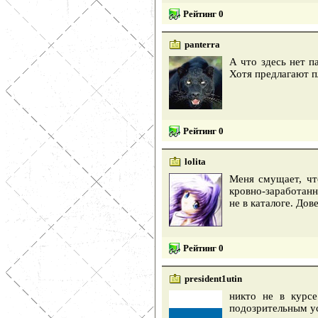
Рейтинг 0
panterra
А что здесь нет п
Хотя предлагают п
Рейтинг 0
lolita
Меня смущает, чт
кровно-заработанн
не в каталоге. Дов
Рейтинг 0
president1utin
никто не в курсе
подозрительным ус