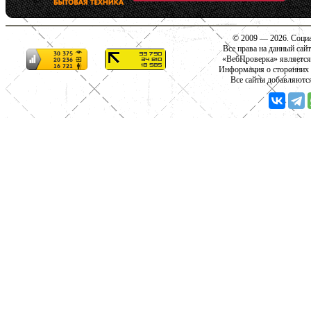
© 2009 — 2026. Социа
Все права на данный сай
«ВебПроверка» является
Информация о сторонних с
Все сайты добавляютс