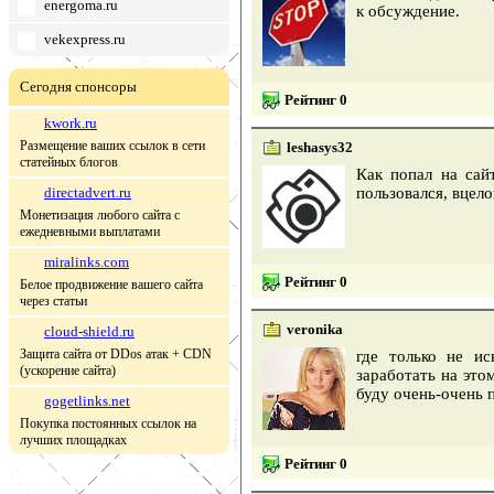
energoma.ru
к обсуждение.
vekexpress.ru
Сегодня спонсоры
Рейтинг 0
kwork.ru
Размещение ваших ссылок в сети
leshasys32
статейных блогов
Как попал на сай
directadvert.ru
пользовался, вцело
Монетизация любого сайта с
ежедневными выплатами
miralinks.com
Рейтинг 0
Белое продвижение вашего сайта
через статьи
veronika
cloud-shield.ru
Защита сайта от DDos атак + CDN
где только не и
(ускорение сайта)
заработать на это
буду очень-очень 
gogetlinks.net
Покупка постоянных ссылок на
лучших площадках
Рейтинг 0