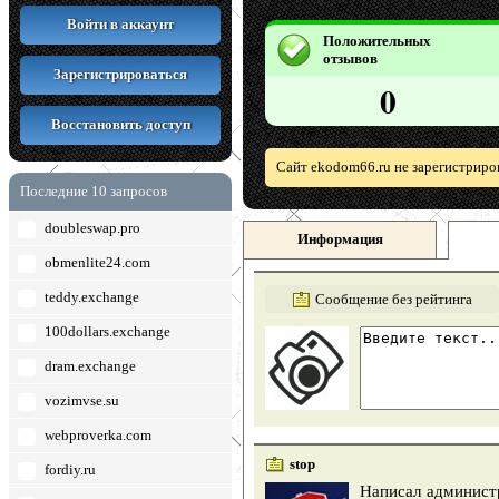
Войти в аккаунт
Положительных
отзывов
Зарегистрироваться
0
Восстановить доступ
Сайт ekodom66.ru не зарегистриро
Последние 10 запросов
doubleswap.pro
Информация
obmenlite24.com
teddy.exchange
Сообщение без рейтинга
100dollars.exchange
dram.exchange
vozimvse.su
webproverka.com
stop
fordiy.ru
Написал администр