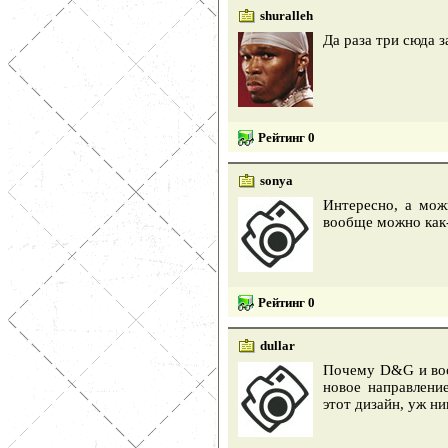
shuralleh
Да раза три сюда 
Рейтинг 0
sonya
Интересно, а мож
вообще можно как
Рейтинг 0
dullar
Почему D&G и воо
новое направлени
этот дизайн, уж ни