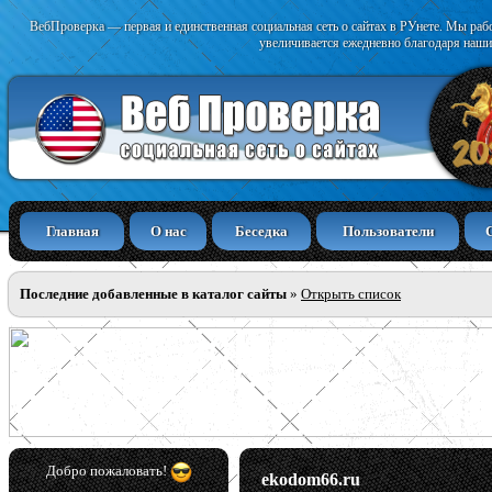
ВебПроверка — первая и единственная социальная сеть о сайтах в РУнете. Мы раб
увеличивается ежедневно благодаря наши
Главная
О нас
Беседка
Пользователи
Последние добавленные в каталог сайты
»
Открыть список
Добро пожаловать!
ekodom66.ru