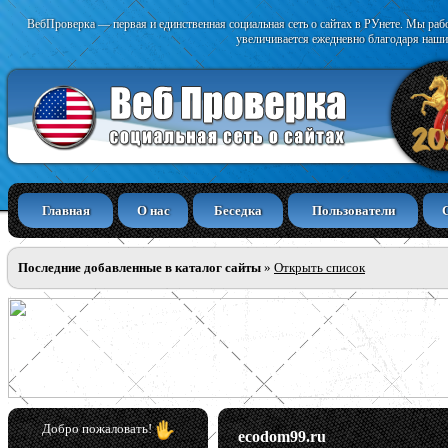
ВебПроверка — первая и единственная социальная сеть о сайтах в РУнете. Мы раб
увеличивается ежедневно благодаря наши
Главная
О нас
Беседка
Пользователи
Последние добавленные в каталог сайты
»
Открыть список
Добро пожаловать!
ecodom99.ru