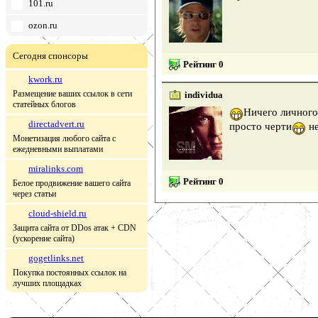
101.ru
ozon.ru
Сегодня спонсоры
Рейтинг 0
kwork.ru
Размещение ваших ссылок в сети
individua
статейных блогов
Ничего личного
directadvert.ru
просто черти
не
Монетизация любого сайта с
ежедневными выплатами
miralinks.com
Рейтинг 0
Белое продвижение вашего сайта
через статьи
cloud-shield.ru
Защита сайта от DDos атак + CDN
(ускорение сайта)
gogetlinks.net
Покупка постоянных ссылок на
лучших площадках