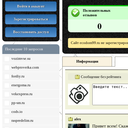
Войти в аккаунт
Положительных
отзывов
Зарегистрироваться
0
Восстановить доступ
Сайт ecodom99.ru не зарегистриро
Последние 10 запросов
vozimvse.su
Информация
webproverka.com
fordiy.ru
Сообщение без рейтинга
energoma.ru
vekexpress.ru
pp-sm.ru
cods.io
alex
raspredelim.ru
Привет всем! Скаж