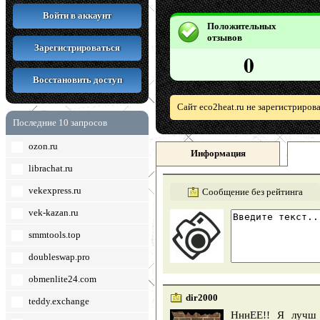
Войти в аккаунт
Положительных
отзывов
Зарегистрироваться
0
Восстановить доступ
Сайт eco2heat.ru не зарегистриров
Последние 10 запросов
ozon.ru
Информация
librachat.ru
vekexpress.ru
Сообщение без рейтинга
vek-kazan.ru
smmtools.top
doubleswap.pro
obmenlite24.com
dir2000
teddy.exchange
НннЕЕ!! Я лучш