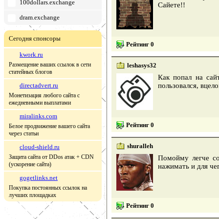
100dollars.exchange
Сайете!!
dram.exchange
Сегодня спонсоры
Рейтинг 0
kwork.ru
Размещение ваших ссылок в сети
leshasys32
статейных блогов
Как попал на сай
directadvert.ru
пользовался, вцело
Монетизация любого сайта с
ежедневными выплатами
miralinks.com
Рейтинг 0
Белое продвижение вашего сайта
через статьи
shuralleh
cloud-shield.ru
Защита сайта от DDos атак + CDN
Помойму легче со
(ускорение сайта)
нажимать и для че
gogetlinks.net
Покупка постоянных ссылок на
лучших площадках
Рейтинг 0