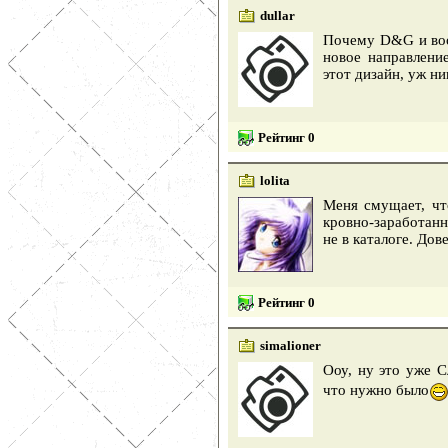
dullar
Почему D&G и воо
новое направлени
этот дизайн, уж ни
Рейтинг 0
lolita
Меня смущает, чт
кровно-заработанн
не в каталоге. Дов
Рейтинг 0
simalioner
Ооу, ну это уже 
что нужно было