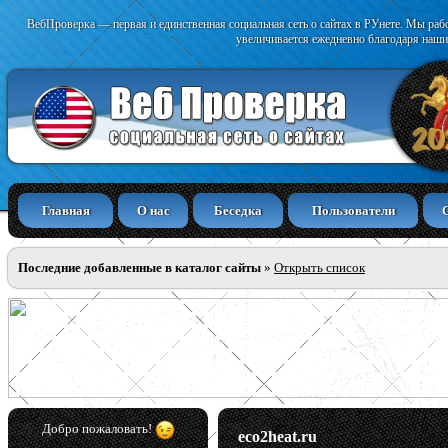
ВебПроверка — первая и единственная социальная сеть о сайтах в РУнете. Мы раб
увеличивается ежедневно благодаря наши
Главная
О нас
Беседка
Пользователи
Последние добавленные в каталог сайты
»
Открыть список
Добро пожаловать!
eco2heat.ru