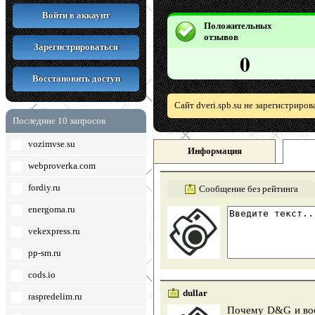
Войти в аккаунт
Положительных
отзывов
Зарегистрироваться
0
Восстановить доступ
Сайт dveri.spb.su не зарегистриро
Последние 10 запросов
vozimvse.su
Информация
webproverka.com
fordiy.ru
Сообщение без рейтинга
energoma.ru
vekexpress.ru
pp-sm.ru
cods.io
dullar
raspredelim.ru
Почему D&G и воо