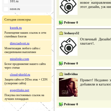
101.ru
новое направлени
этот дизайн, уж ни
ozon.ru
Сегодня спонсоры
Рейтинг 0
kwork.ru
Размещение ваших ссылок в сети
leshasys32
статейных блогов
Отличный Дизайн
directadvert.ru
хватает!.
Монетизация любого сайта с
ежедневными выплатами
miralinks.com
Рейтинг 0
Белое продвижение вашего сайта
через статьи
individua
cloud-shield.ru
Защита сайта от DDos атак + CDN
Привет! Недавно з
(ускорение сайта)
добавили в каталог
gogetlinks.net
Покупка постоянных ссылок на
лучших площадках
Рейтинг 0