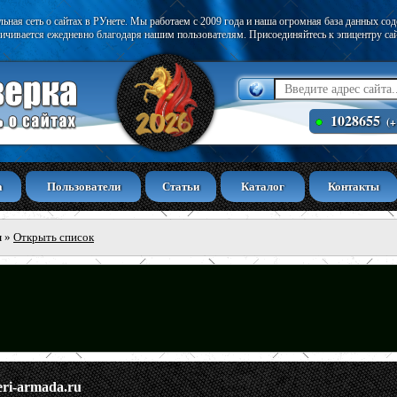
ьная сеть о сайтах в РУнете. Мы работаем с 2009 года и наша огромная база данных со
ичивается ежедневно благодаря нашим пользователям. Присоединяйтесь к эпицентру са
1028655
(+
а
Пользователи
Статьи
Каталог
Контакты
ы
»
Открыть список
eri-armada.ru