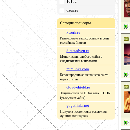
101.ru
ozon.ru
Сегодня спонсоры
kwork.ru
Размещение ваших ссылок в сети
статейных блогов
directadvert.ru
Монетизация любого сайта с
ежедневными выплатами
miralinks.com
Белое продвижение вашего сайта
через статьи
cloud-shield.ru
Защита сайта от DDos атак + CDN
(ускорение сайта)
gogetlinks.net
Покупка постоянных ссылок на
лучших площадках