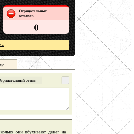
Отрицательных
отзывов
0
т »
ер
Отрицательный отзыв
сколько они вбухивают денег на