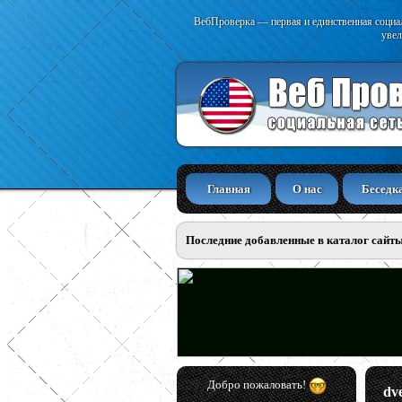
ВебПроверка — первая и единственная социал
увел
Главная
О нас
Беседк
Последние добавленные в каталог сайт
Добро пожаловать!
dv