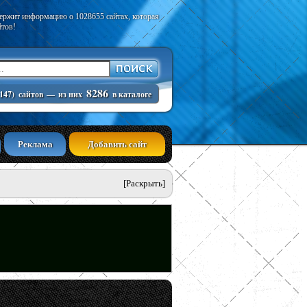
держит информацию о 1028655 сайтах, которая
йтов!
8286
147)
сайтов
—
из них
в каталоге
Реклама
Добавить сайт
[Раскрыть]