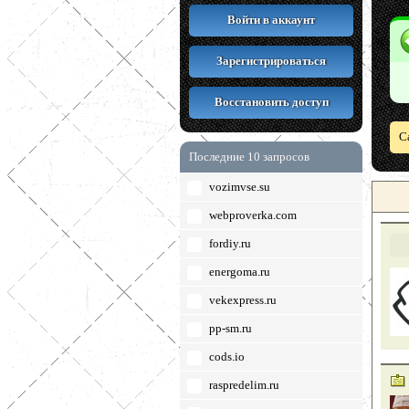
Войти в аккаунт
Зарегистрироваться
Восстановить доступ
С
Последние 10 запросов
vozimvse.su
webproverka.com
fordiy.ru
energoma.ru
vekexpress.ru
pp-sm.ru
cods.io
raspredelim.ru