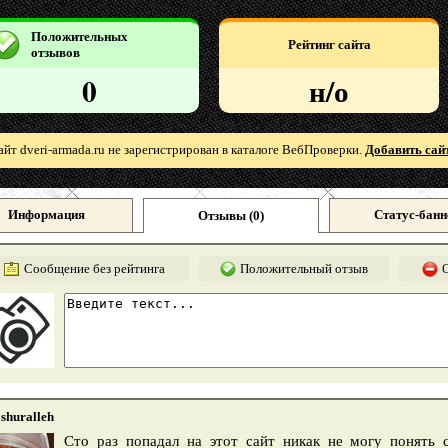
Положительных
Рейтинг сайта
отзывов
0
н/о
айт dveri-armada.ru не зарегистрирован в каталоге ВебПроверки.
Добавить сай
Информация
Статус-банн
Отзывы (
0
)
Сообщение без рейтинга
Положительный отзыв
shuralleh
Сто раз попадал на этот сайт никак не могу понять 