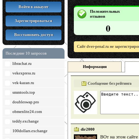
Войти в аккаунт
Положительных
отзывов
Зарегистрироваться
0
Восстановить доступ
Сайт dver-penal.ru не зарегистрир
Последние 10 запросов
librachat.ru
Информация
vekexpress.ru
vek-kazan.ru
Сообщение без рейтинга
smmtools.top
doubleswap.pro
obmenlite24.com
teddy.exchange
dir2000
100dollars.exchange
ВОт на этом сайте