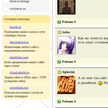
dram.exchange
vozimvse.su
Сегодня спонсоры
Рейтинг 0
kwork.ru
Размещение ваших ссылок в сети
lolita
статейных блогов
Как же хочется ве
directadvert.ru
есть опыт столнов
Монетизация любого сайта с
ежедневными выплатами
miralinks.com
Рейтинг 0
Белое продвижение вашего сайта
через статьи
fightclub
cloud-shield.ru
Защита сайта от DDos атак + CDN
А по мне так сайт
(ускорение сайта)
и дизайном.
Но
gogetlinks.net
Покупка постоянных ссылок на
лучших площадках
Рейтинг 0