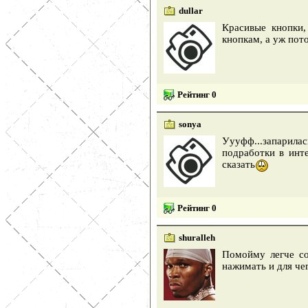
dullar
Красивые кнопки,
кнопкам, а уж пот
Рейтинг 0
sonya
Уууфф...запарилас
подработки в инт
сказать
Рейтинг 0
shuralleh
Помойму легче со
нажимать и для че