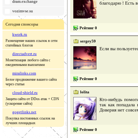
dram.exchange
благодарю ! Есть в
vozimvse.su
Сегодня спонсоры
Рейтинг 0
kwork.ru
Размещение ваших ссылок в сети
sergey59
статейных блогов
Если вы пользуете
directadvert.ru
Монетизация любого сайта с
ежедневными выплатами
miralinks.com
Рейтинг 0
Белое продвижение вашего сайта
через статьи
lolita
cloud-shield.ru
Защита сайта от DDos атак + CDN
Кто-нибудь помог
(ускорение сайта)
так как попадала 
Доверия нет совсе
gogetlinks.net
Покупка постоянных ссылок на
лучших площадках
Рейтинг 0