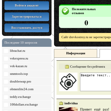
Войти в аккаунт
Положительных
отзывов
Зарегистрироваться
0
Восстановить доступ
Сайт drevkostroy.ru не зарегистри
Последние 10 запросов
librachat.ru
Информация
vekexpress.ru
vek-kazan.ru
Сообщение без рейтинга
smmtools.top
doubleswap.pro
obmenlite24.com
teddy.exchange
individua
100dollars.exchange
Привет ещё раз!