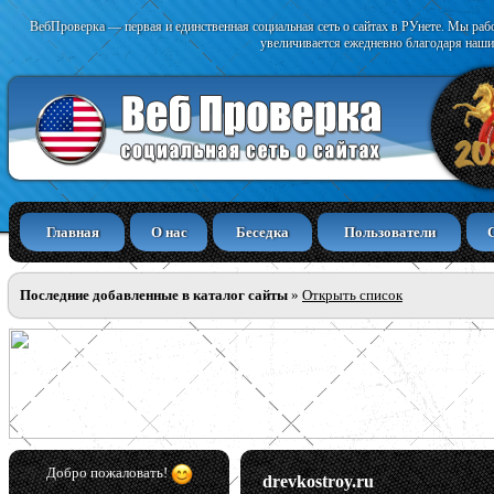
ВебПроверка — первая и единственная социальная сеть о сайтах в РУнете. Мы раб
увеличивается ежедневно благодаря наши
Главная
О нас
Беседка
Пользователи
Последние добавленные в каталог сайты
»
Открыть список
Добро пожаловать!
drevkostroy.ru