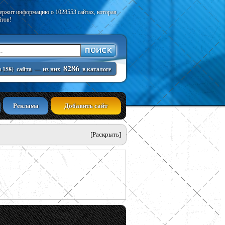
держит информацию о 1028553 сайтах, которая
йтов!
8286
+158)
сайта
—
из них
в каталоге
Реклама
Добавить сайт
[Раскрыть]