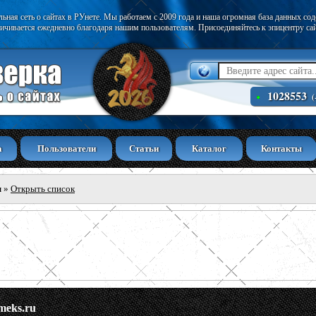
ьная сеть о сайтах в РУнете. Мы работаем с 2009 года и наша огромная база данных со
ичивается ежедневно благодаря нашим пользователям. Присоединяйтесь к эпицентру са
1028553
(
а
Пользователи
Статьи
Каталог
Контакты
ы
»
Открыть список
meks.ru