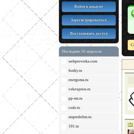
Войти в аккаунт
Зарегистрироваться
Восстановить доступ
С
Последние 10 запросов
webproverka.com
fordiy.ru
energoma.ru
vekexpress.ru
pp-sm.ru
cods.io
raspredelim.ru
101.ru