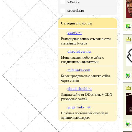
ozon.ru
seowela.ru
Сегодня спонсоры
kwork.ru
Размещение ваших ссылок в сети
статейных блогов
directadvert.ru
Монетизация любого сайта с
ежедневными выплатами
miralinks.com
Белое продвижение вашего сайта
через статьи
cloud-shield.ru
Защита сайта от DDos атак + CDN
(ускорение сайта)
gogetlinks.net
Покупка постоянных ссылок на
лучших площадках