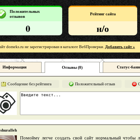
Положительных
Рейтинг сайта
отзывов
0
н/о
айт domeks.ru не зарегистрирован в каталоге ВебПроверки.
Добавить сайт »
Информация
Статус-банн
Отзывы (
0
)
Сообщение без рейтинга
Положительный отзыв
shuralleh
Помойму легче создать свой сайт нормальный чтобы 