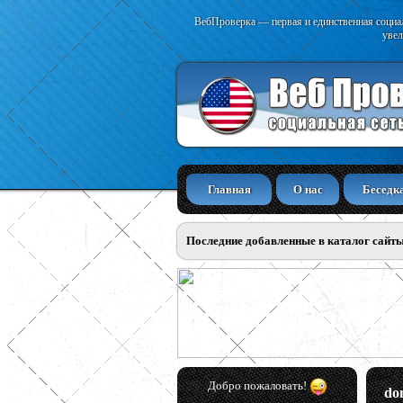
ВебПроверка — первая и единственная социал
увел
Главная
О нас
Беседк
Последние добавленные в каталог сайт
Добро пожаловать!
do