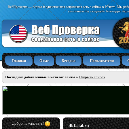
ВебПроверка — первая и единственная социальная сеть о сайтах в РУнете. Мы раб
увеличивается ежедневно благодаря наши
Главная
О нас
Беседка
Пользователи
Последние добавленные в каталог сайты
»
Открыть список
Добро пожаловать!
dkf-stal.ru