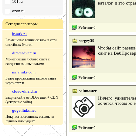
101.ru
каталог. и это стр
ozon.ru
Сегодня спонсоры
Рейтинг 0
kwork.ru
Размещение ваших ссылок в сети
sergey59
статейных блогов
Чтобы сайт развив
directadvert.ru
сайт на ВебПровер
Монетизация любого сайта с
ежедневными выплатами
miralinks.com
Рейтинг 0
Белое продвижение вашего сайта
через статьи
saitmaster
cloud-shield.ru
Защита сайта от DDos атак + CDN
Ничего удивитель
(ускорение сайта)
хочется чтобы ко 
gogetlinks.net
Покупка постоянных ссылок на
лучших площадках
Рейтинг 0