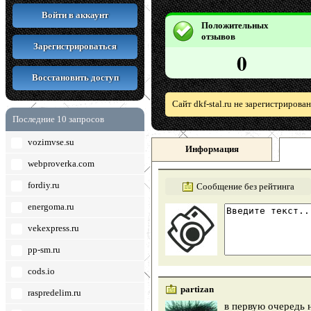
Войти в аккаунт
Положительных
отзывов
Зарегистрироваться
0
Восстановить доступ
Сайт dkf-stal.ru не зарегистрирова
Последние 10 запросов
vozimvse.su
Информация
webproverka.com
fordiy.ru
Сообщение без рейтинга
energoma.ru
vekexpress.ru
pp-sm.ru
cods.io
partizan
raspredelim.ru
в первую очередь 