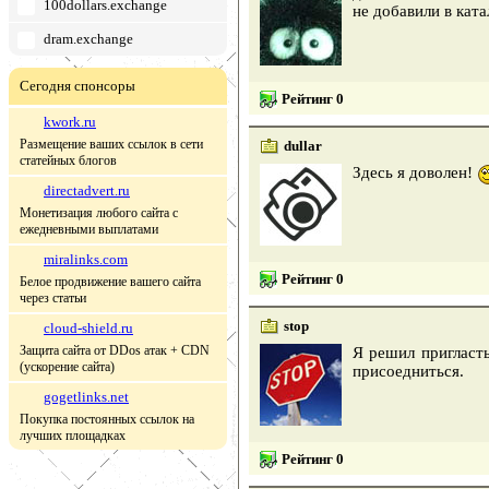
100dollars.exchange
не добавили в ката
dram.exchange
Сегодня спонсоры
Рейтинг 0
kwork.ru
Размещение ваших ссылок в сети
dullar
статейных блогов
Здесь я доволен!
directadvert.ru
Монетизация любого сайта с
ежедневными выплатами
miralinks.com
Рейтинг 0
Белое продвижение вашего сайта
через статьи
stop
cloud-shield.ru
Защита сайта от DDos атак + CDN
Я решил пригласть
(ускорение сайта)
присоедниться.
gogetlinks.net
Покупка постоянных ссылок на
лучших площадках
Рейтинг 0