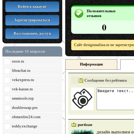
Войти в аккаунт
Положительных
отзывов
Зарегистрироваться
0
Восстановить доступ
Сайт designmalina.ru не зарегистр
Последние 10 запросов
ozon.ru
Информация
librachat.ru
vekexpress.ru
Сообщение без рейтинга
vek-kazan.ru
smmtools.top
doubleswap.pro
obmenlite24.com
partizan
teddy.exchange
дизайн выполнен о