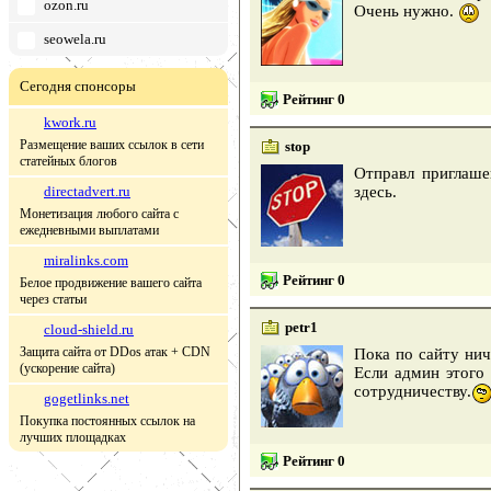
ozon.ru
Очень нужно.
seowela.ru
Сегодня спонсоры
Рейтинг 0
kwork.ru
Размещение ваших ссылок в сети
stop
статейных блогов
Отправл приглаше
directadvert.ru
здесь.
Монетизация любого сайта с
ежедневными выплатами
miralinks.com
Рейтинг 0
Белое продвижение вашего сайта
через статьи
petr1
cloud-shield.ru
Защита сайта от DDos атак + CDN
Пока по сайту нич
(ускорение сайта)
Если админ этого
сотрудничеству.
gogetlinks.net
Покупка постоянных ссылок на
лучших площадках
Рейтинг 0