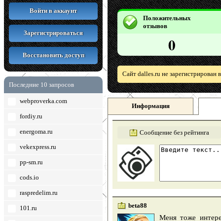
Войти в аккаунт
Положительных
отзывов
Зарегистрироваться
0
Восстановить доступ
Сайт dalles.ru не зарегистрирован
Последние 10 запросов
webproverka.com
Информация
fordiy.ru
energoma.ru
Сообщение без рейтинга
vekexpress.ru
pp-sm.ru
cods.io
raspredelim.ru
beta88
101.ru
Меня тоже интере