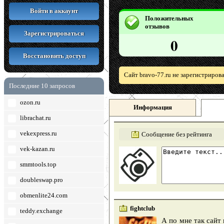
Войти в аккаунт
Положительных
отзывов
Зарегистрироваться
0
Восстановить доступ
Сайт bravo-77.ru не зарегистриров
Последние 10 запросов
ozon.ru
Информация
librachat.ru
vekexpress.ru
Сообщение без рейтинга
vek-kazan.ru
smmtools.top
doubleswap.pro
obmenlite24.com
fightclub
teddy.exchange
А по мне так сайт