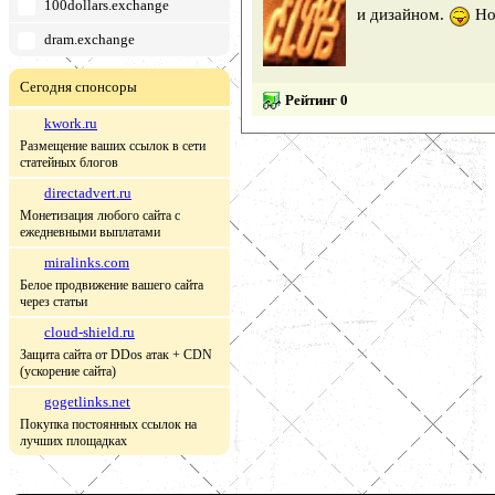
100dollars.exchange
и дизайном.
Но
dram.exchange
Сегодня спонсоры
Рейтинг 0
kwork.ru
Размещение ваших ссылок в сети
статейных блогов
directadvert.ru
Монетизация любого сайта с
ежедневными выплатами
miralinks.com
Белое продвижение вашего сайта
через статьи
cloud-shield.ru
Защита сайта от DDos атак + CDN
(ускорение сайта)
gogetlinks.net
Покупка постоянных ссылок на
лучших площадках