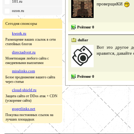
101.ru
проверщиКИ
ozon.ru
Сегодня спонсоры
Рейтинг 0
kwork.ru
Размещение ваших ссылок в сети
dullar
статейных блогов
Вот это другое д
directadvert.ru
нравится, давайте
Монетизация любого сайта с
ежедневными выплатами
miralinks.com
Рейтинг 0
Белое продвижение вашего сайта
через статьи
cloud-shield.ru
Защита сайта от DDos атак + CDN
(ускорение сайта)
gogetlinks.net
Покупка постоянных ссылок на
лучших площадках