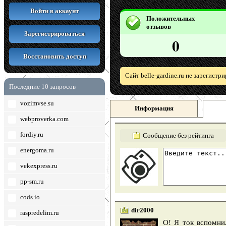
Войти в аккаунт
Положительных
отзывов
Зарегистрироваться
0
Восстановить доступ
Сайт belle-gardine.ru не зарегист
Последние 10 запросов
vozimvse.su
Информация
webproverka.com
fordiy.ru
Сообщение без рейтинга
energoma.ru
vekexpress.ru
pp-sm.ru
cods.io
dir2000
raspredelim.ru
О! Я ток вспомни