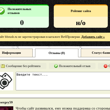
Положительных
Рейтинг сайта
отзывов
0
н/о
айт bbrush.ru не зарегистрирован в каталоге ВебПроверки.
Добавить сайт »
Информация
Статус-банн
Отзывы (
0
)
Сообщение без рейтинга
Положительный отзыв
sergey59
Чтобы сайт развивался, ему нужна поддержка со стороны