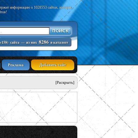
держит информацию о 1028553 сайтах, которая
йтов!
8286
+158)
сайта
—
из них
в каталоге
Реклама
Добавить сайт
[Раскрыть]