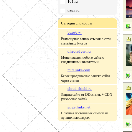
101.ru
ozon.ru
Сегодня спонсоры
kwork.ru
Размещение ваших ссылок в сети
статейных блогов
directadvert.ru
Монетизация любого сайта с
ежедневными выплатами
miralinks.com
Белое продвижение вашего сайта
через статьи
cloud-shield.ru
Защита сайта от DDos атак + CDN
(ускорение сайта)
gogetlinks.net
Покупка постоянных ссылок на
лучших площадках