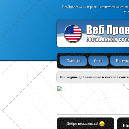
ВебПроверка — первая и единственная социал
увел
Главная
О нас
Беседк
Последние добавленные в каталог сайт
Добро пожаловать!
bb