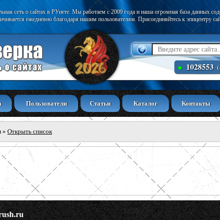
ьная сеть о сайтах в РУнете. Мы работаем с 2009 года и наша огромная база данных со
ичивается ежедневно благодаря нашим пользователям. Присоединяйтесь к эпицентру са
1028553
(
а
Пользователи
Статьи
Каталог
Контакты
ы
»
Открыть список
rush.ru