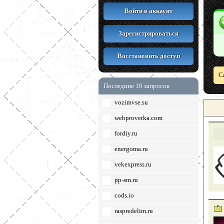
Войти в аккаунт
Зарегистрироваться
Восстановить доступ
С
Последние 10 запросов
vozimvse.su
webproverka.com
fordiy.ru
energoma.ru
vekexpress.ru
pp-sm.ru
cods.io
raspredelim.ru