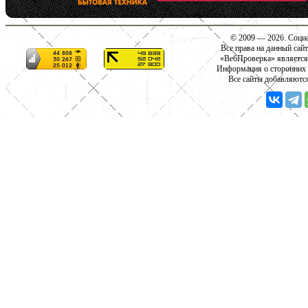
© 2009 — 2026. Социа
Все права на данный сай
«ВебПроверка» является
Информация о сторонних с
Все сайты добавляютс