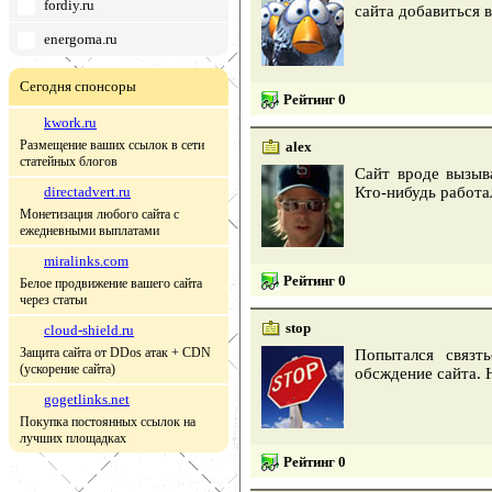
fordiy.ru
сайта добавиться 
energoma.ru
Сегодня спонсоры
Рейтинг 0
kwork.ru
Размещение ваших ссылок в сети
alex
статейных блогов
Сайт вроде вызыв
directadvert.ru
Кто-нибудь работа
Монетизация любого сайта с
ежедневными выплатами
miralinks.com
Рейтинг 0
Белое продвижение вашего сайта
через статьи
stop
cloud-shield.ru
Защита сайта от DDos атак + CDN
Попытался связт
(ускорение сайта)
обсждение сайта. 
gogetlinks.net
Покупка постоянных ссылок на
лучших площадках
Рейтинг 0