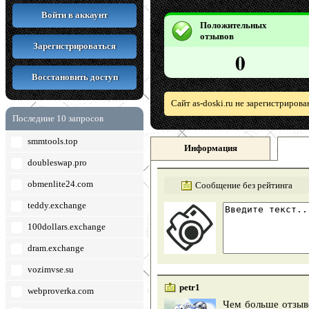
Войти в аккаунт
Положительных
отзывов
Зарегистрироваться
0
Восстановить доступ
Сайт as-doski.ru не зарегистриров
Последние 10 запросов
smmtools.top
Информация
doubleswap.pro
obmenlite24.com
Сообщение без рейтинга
teddy.exchange
100dollars.exchange
dram.exchange
vozimvse.su
petr1
webproverka.com
Чем больше отзыво