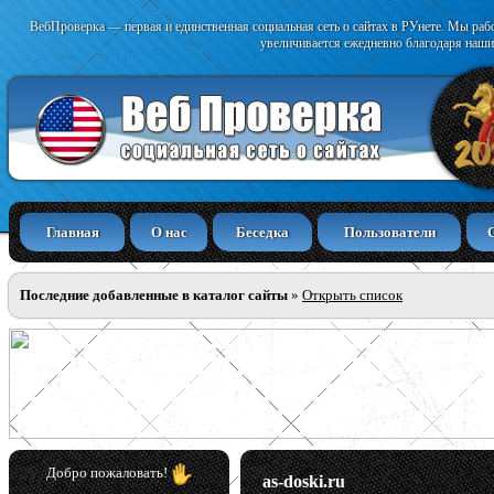
ВебПроверка — первая и единственная социальная сеть о сайтах в РУнете. Мы раб
увеличивается ежедневно благодаря наши
Главная
О нас
Беседка
Пользователи
Последние добавленные в каталог сайты
»
Открыть список
Добро пожаловать!
as-doski.ru