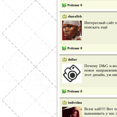
Рейтинг 0
shuralleh
Интересный сайт м
поискать ещё
Рейтинг 0
dullar
Почему D&G и воо
новое направлени
этот дизайн, уж ни
Рейтинг 0
individua
Всем хай!!!! Вот п
выманивать у нас 