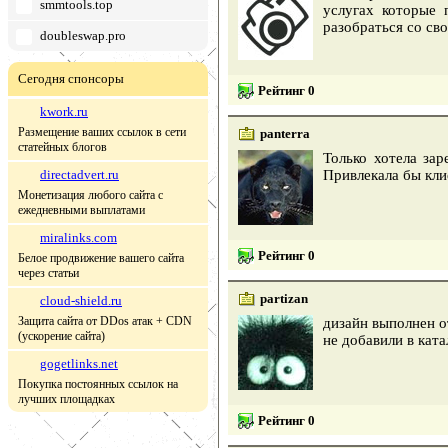
smmtools.top
услугах которые 
разобраться со св
doubleswap.pro
Сегодня спонсоры
Рейтинг 0
kwork.ru
Размещение ваших ссылок в сети
panterra
статейных блогов
Только хотела за
directadvert.ru
Привлекала бы кли
Монетизация любого сайта с
ежедневными выплатами
miralinks.com
Рейтинг 0
Белое продвижение вашего сайта
через статьи
partizan
cloud-shield.ru
Защита сайта от DDos атак + CDN
дизайн выполнен о
(ускорение сайта)
не добавили в ката
gogetlinks.net
Покупка постоянных ссылок на
лучших площадках
Рейтинг 0