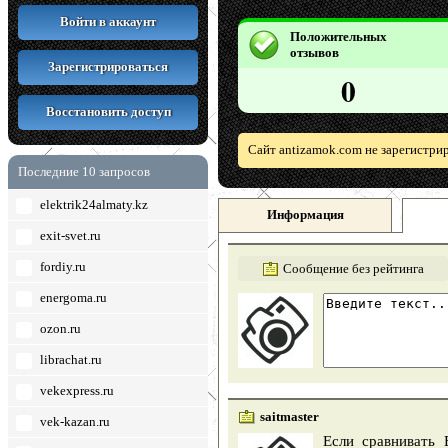
Войти в аккаунт
Положительных
отзывов
Зарегистрироваться
0
Восстановить доступ
Сайт antizamok.com не зарегистри
Последние 10 запросов
elektrik24almaty.kz
Информация
exit-svet.ru
fordiy.ru
Сообщение без рейтинга
energoma.ru
ozon.ru
librachat.ru
vekexpress.ru
saitmaster
vek-kazan.ru
Если сравнивать