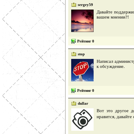
sergey59
Давайте поддержим
вашем мнении?!
Рейтинг 0
stop
Написал администр
к обсуждение.
Рейтинг 0
dullar
Вот это другое д
нравится, давайте