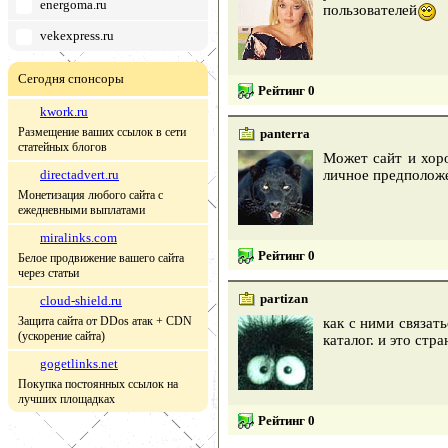
energoma.ru
пользователей
vekexpress.ru
Сегодня спонсоры
Рейтинг 0
kwork.ru
Размещение ваших ссылок в сети
panterra
статейных блогов
Может сайт и хоро
directadvert.ru
личное предполож
Монетизация любого сайта с
ежедневными выплатами
miralinks.com
Рейтинг 0
Белое продвижение вашего сайта
через статьи
partizan
cloud-shield.ru
Защита сайта от DDos атак + CDN
как с ними связат
(ускорение сайта)
каталог. и это стр
gogetlinks.net
Покупка постоянных ссылок на
лучших площадках
Рейтинг 0