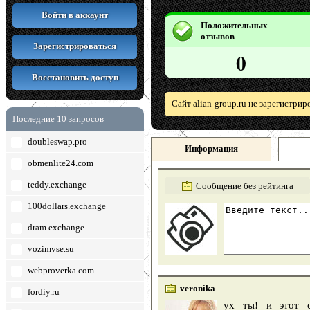
Войти в аккаунт
Положительных
отзывов
Зарегистрироваться
0
Восстановить доступ
Сайт alian-group.ru не зарегистри
Последние 10 запросов
doubleswap.pro
Информация
obmenlite24.com
teddy.exchange
Сообщение без рейтинга
100dollars.exchange
dram.exchange
vozimvse.su
webproverka.com
veronika
fordiy.ru
ух ты! и этот с