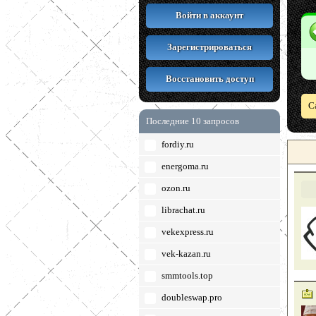
Войти в аккаунт
Зарегистрироваться
Восстановить доступ
С
Последние 10 запросов
fordiy.ru
energoma.ru
ozon.ru
librachat.ru
vekexpress.ru
vek-kazan.ru
smmtools.top
doubleswap.pro