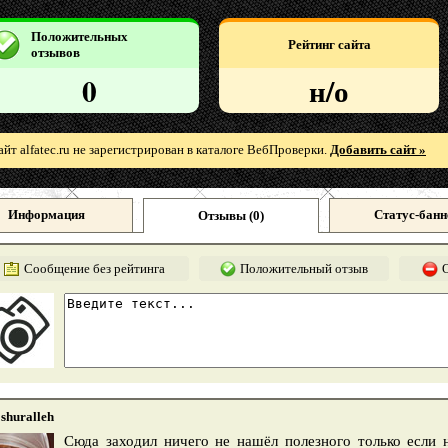
Положительных
Рейтинг сайта
отзывов
0
н/о
айт alfatec.ru не зарегистрирован в каталоге ВебПроверки.
Добавить сайт »
Информация
Статус-банн
Отзывы (
0
)
Сообщение без рейтинга
Положительный отзыв
shuralleh
Сюда заходил ничего не нашёл полезного только если 