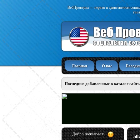
ВебПроверка — первая и единственная социал
увел
Главная
О нас
Беседк
Последние добавленные в каталог сайт
Добро пожаловать!
alf