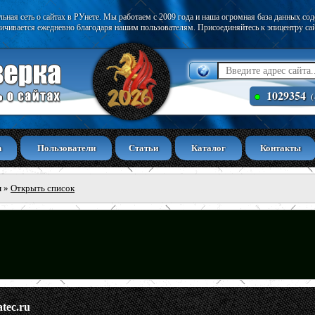
ьная сеть о сайтах в РУнете. Мы работаем с 2009 года и наша огромная база данных со
ичивается ежедневно благодаря нашим пользователям. Присоединяйтесь к эпицентру са
1029354
(
а
Пользователи
Статьи
Каталог
Контакты
ы
»
Открыть список
atec.ru