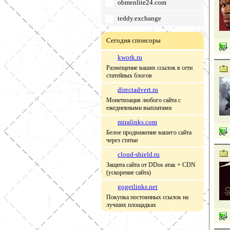
obmenlite24.com
teddy.exchange
Сегодня спонсоры
kwork.ru
Размещение ваших ссылок в сети
статейных блогов
directadvert.ru
Монетизация любого сайта с
ежедневными выплатами
miralinks.com
Белое продвижение вашего сайта
через статьи
cloud-shield.ru
Защита сайта от DDos атак + CDN
(ускорение сайта)
gogetlinks.net
Покупка постоянных ссылок на
лучших площадках