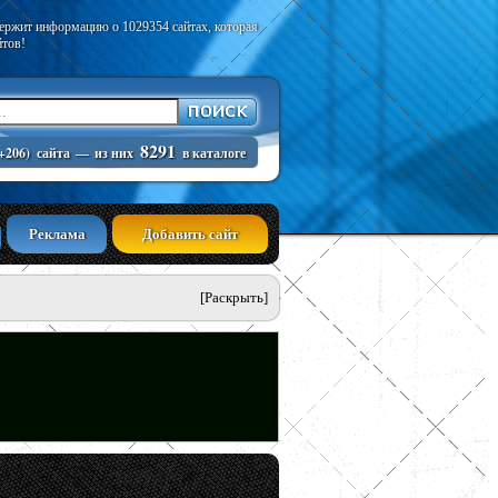
держит информацию о 1029354 сайтах, которая
йтов!
8291
+206)
сайта
—
из них
в каталоге
Реклама
Добавить сайт
[Раскрыть]